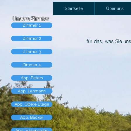
Startseite
Über uns
Unsere Zimmer
Zimmer 1
Zimmer 2
für das, was Sie un
Zimmer 3
Zimmer 4
App. Peters
App. Lehmann
App. Obere Etage
App. Bäcker
App. Hasenstube