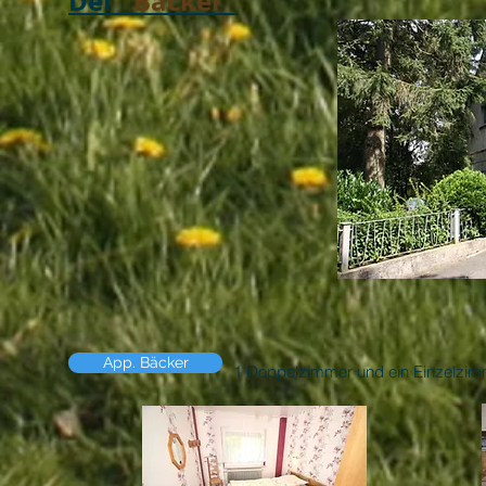
Der "
Bäcker
"
App. Bäcker
1 Doppelzimmer und ein Einzelzimm