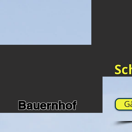
Sc
Bauernhof
G