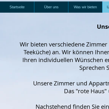
Startseite
Über uns
Was wir bieten
U
Uns
Wir bieten verschiedene Zimmer u
Teeküche) an. Wir können Ihne
Ihren individuellen Wünschen 
Sprechen S
Unsere Zimmer und Appartme
Das "rote Haus"
Nachstehend finden Sie ei