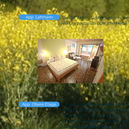
App. Lehmann
Großer Wohn-/ Schlafraum mit ein
verfügt zusätzlich über eine klein
Unsere mit Abstand größte Wohneinh
App. Obere Etage
Ideal für große Familien oder eine
Schlafräume: 1 Doppelzimmer und 
Einzelbett. Zudem verfügt das App
In der einen Hälfte steht ein Tisch